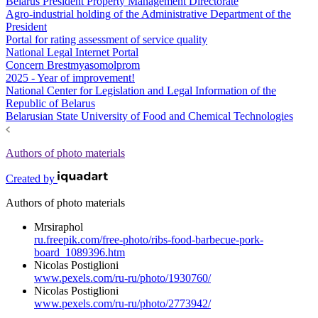
Belarus President Property Management Directorate
Agro-industrial holding of the Administrative Department of the
President
Portal for rating assessment of service quality
National Legal Internet Portal
Concern Brestmyasomolprom
2025 - Year of improvement!
National Center for Legislation and Legal Information of the
Republic of Belarus
Belarusian State University of Food and Chemical Technologies
Authors of photo materials
Created by
Authors of photo materials
Mrsiraphol
ru.freepik.com/free-photo/ribs-food-barbecue-pork-
board_1089396.htm
Nicolas Postiglioni
www.pexels.com/ru-ru/photo/1930760/
Nicolas Postiglioni
www.pexels.com/ru-ru/photo/2773942/