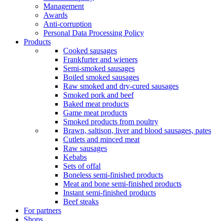
Management
Awards
Anti-corruption
Personal Data Processing Policy
Products
Cooked sausages
Frankfurter and wieners
Semi-smoked sausages
Boiled smoked sausages
Raw smoked and dry-cured sausages
Smoked pork and beef
Baked meat products
Game meat products
Smoked products from poultry
Brawn, saltison, liver and blood sausages, pates
Cutlets and minced meat
Raw sausages
Kebabs
Sets of offal
Boneless semi-finished products
Meat and bone semi-finished products
Instant semi-finished products
Beef steaks
For partners
Shops