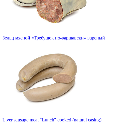
Зельц мясной «Требушок по-варшавски» вареный
Liver sausage meat "Lunch" cooked (natural casing)