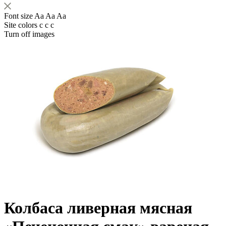
Font size
Aa
Aa
Aa
Site colors
c
c
c
Turn off images
Колбаса ливерная мясная