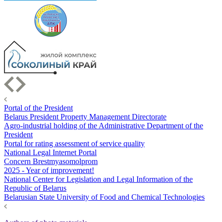
Portal of the President
Belarus President Property Management Directorate
Agro-industrial holding of the Administrative Department of the
President
Portal for rating assessment of service quality
National Legal Internet Portal
Concern Brestmyasomolprom
2025 - Year of improvement!
National Center for Legislation and Legal Information of the
Republic of Belarus
Belarusian State University of Food and Chemical Technologies