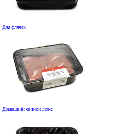
Для флячек
Домашний свиной люкс