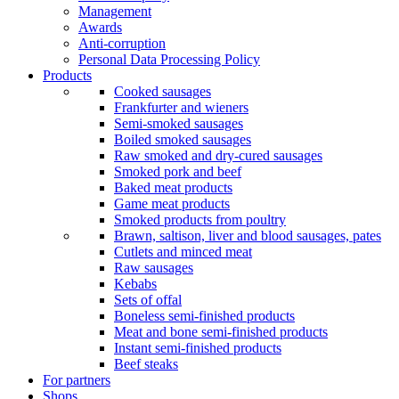
Management
Awards
Anti-corruption
Personal Data Processing Policy
Products
Cooked sausages
Frankfurter and wieners
Semi-smoked sausages
Boiled smoked sausages
Raw smoked and dry-cured sausages
Smoked pork and beef
Baked meat products
Game meat products
Smoked products from poultry
Brawn, saltison, liver and blood sausages, pates
Cutlets and minced meat
Raw sausages
Kebabs
Sets of offal
Boneless semi-finished products
Meat and bone semi-finished products
Instant semi-finished products
Beef steaks
For partners
Shops