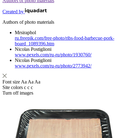
Authors of photo materials
Created by
Authors of photo materials
Mrsiraphol
ru.freepik.com/free-photo/ribs-food-barbecue-pork-
board_1089396.htm
Nicolas Postiglioni
www.pexels.com/ru-ru/photo/1930760/
Nicolas Postiglioni
www.pexels.com/ru-ru/photo/2773942/
Font size
Aa
Aa
Aa
Site colors
c
c
c
Turn off images