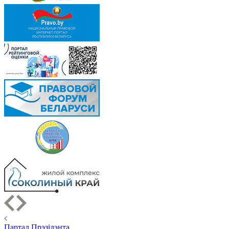
Партал Прэзідэнта