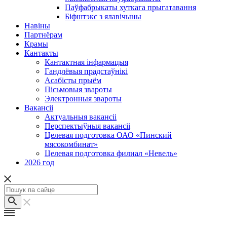
Паўфабрыкаты хуткага прыгатавання
Біфштэкс з ялавічыны
Навіны
Партнёрам
Крамы
Кантакты
Кантактная інфармацыя
Гандлёвыя прадстаўнікі
Асабісты прыём
Пісьмовыя звароты
Электронныя звароты
Вакансіі
Актуальныя вакансіі
Перспектыўныя вакансіі
Целевая подготовка ОАО «Пинский
мясокомбинат»
Целевая подготовка филиал «Невель»
2026 год