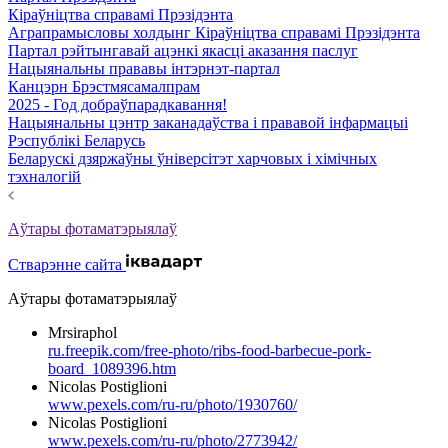
Кіраўніцтва справамі Прэзідэнта
Аграпрамысловы холдынг Кіраўніцтва справамі Прэзідэнта
Партал рэйтынгавай ацэнкі якасці аказання паслуг
Нацыянальны прававы інтэрнэт-партал
Канцэрн Брэстмясамалпрам
2025 - Год добраўпарадкавання!
Нацыянальны цэнтр заканадаўства і прававой інфармацыі
Рэспублікі Беларусь
Беларускі дзяржаўны ўніверсітэт харчовых і хімічных
тэхналогій
Аўтары фотаматэрыялаў
Стварэнне сайта
Аўтары фотаматэрыялаў
Mrsiraphol
ru.freepik.com/free-photo/ribs-food-barbecue-pork-
board_1089396.htm
Nicolas Postiglioni
www.pexels.com/ru-ru/photo/1930760/
Nicolas Postiglioni
www.pexels.com/ru-ru/photo/2773942/