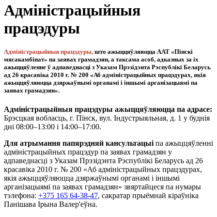
Адміністрацыйныя
працэдуры
Адміністрацыйныя працэдуры,
што ажыццяўляюцца ААТ «Пінскі
мясакамбінат» па заявах грамадзян, а таксама асоб, адказных за іх
ажыццяўленне ў адпаведнасці з Указам Прэзідэнта Рэспублікі Беларусь
ад 26 красавіка 2010 г. № 200 «Аб адміністрацыйных працэдурах, якія
ажыццяўляюцца дзяржаўнымі органамі і іншымі арганізацыямі па
заявах грамадзян».
Адміністрацыйныя працэдуры ажыццяўляюцца па адрасе:
Брэсцкая вобласць, г. Пінск, вул. Індустрыяльная, д. 1 у буднія
дні 08:00–13:00 і 14:00–17:00.
Для атрымання папярэдняй кансультацыі
па ажыццяўленні
адміністрацыйных працэдур па заявах грамадзян у
адпаведнасці з Указам Прэзідэнта Рэспублікі Беларусь ад 26
красавіка 2010 г. № 200 «Аб адміністрацыйных працэдурах,
якія ажыццяўляюцца дзяржаўнымі органамі і іншымі
арганізацыямі па заявах грамадзян» звяртайцеся па нумары
тэлефона:
+375 165 64-38-47
, сакратар прыёмнай кіраўніка
Панішава Ірына Валер'еўна.