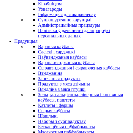
Кіраўніцтва
Узнагароды
Інфармацыя для акцыянераў
Супрацьдзеянне карупцыі
Адміністрацыйныя працэдуры
Палітыка ў дачыненні да апрацоўкі
персанальных даных
Прадукцыя
Вараныя каўбасы
Сасіскі і сардэлькі
Паўвэнджаныя каўбасы
Варана-вэнджаныя каўбасы
Сыравэнджаныя і сыравяленыя каўбасы
Вэнджаніна
Запечаныя прадукты
Прадукты з мяса дзічыны
Вяндліна з мяса птушкі
Зельцы, сальцісоны, ліверныя і крывяныя
каўбасы, паштэты
Катлеты і фаршы
Сырыя каўбасы
Шашлыкі
Наборы з субпрадуктаў
Бескасцёвыя паўфабрыкаты
Мясакосныя паўфабрыкаты