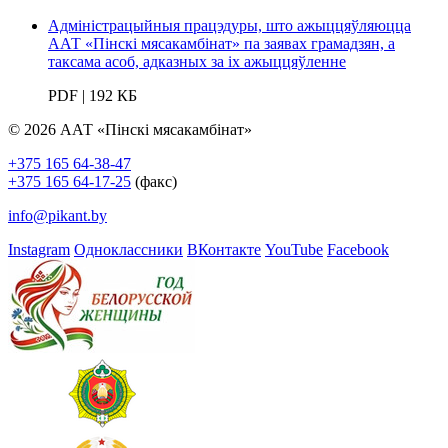
Адміністрацыйныя працэдуры, што ажыццяўляюцца
ААТ «Пінскі мясакамбінат» па заявах грамадзян, а
таксама асоб, адказных за іх ажыццяўленне
PDF | 192 КБ
© 2026 ААТ «Пінскі мясакамбінат»
+375 165 64-38-47
+375 165 64-17-25
(факс)
info@pikant.by
Instagram
Одноклассники
ВКонтакте
YouTube
Facebook