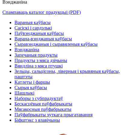
Вэнджаніна
Спампаваць каталог прадукцыі (PDF)
Вараныя каўбасы
Сасіскі і сардэлькі
Паўвэнджаныя каўбасы
Варана-вэнджаныя каўбасы
Сыравэнджаныя і сыравяленыя каўбасы
Вэнджаніна
Запечаныя прадукты
Прадукты з мяса дзічыны
Вяндліна з мяса птушкі
Зельцы, сальцісоны, ліверныя і крывяныя каўбасы,
паштэты
Катлеты і фаршы
Сырыя каўбасы
Шашлыкі
Наборы з субпрадуктаў
Бескасцёвыя паўфабрыкаты
Мясакосныя паўфабрыкаты
Паўфабрыкаты хуткага прыгатавання
Біфштэкс з ялавічыны