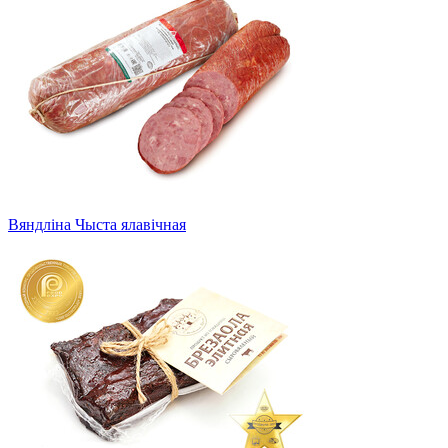
Вяндліна Чыста ялавічная