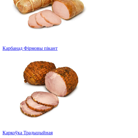
Карбанад Фірмовы пікант
Каркоўка Традыцыйная