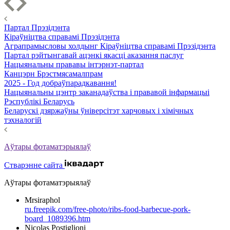
Партал Прэзідэнта
Кіраўніцтва справамі Прэзідэнта
Аграпрамысловы холдынг Кіраўніцтва справамі Прэзідэнта
Партал рэйтынгавай ацэнкі якасці аказання паслуг
Нацыянальны прававы інтэрнэт-партал
Канцэрн Брэстмясамалпрам
2025 - Год добраўпарадкавання!
Нацыянальны цэнтр заканадаўства і прававой інфармацыі
Рэспублікі Беларусь
Беларускі дзяржаўны ўніверсітэт харчовых і хімічных
тэхналогій
Аўтары фотаматэрыялаў
Стварэнне сайта
Аўтары фотаматэрыялаў
Mrsiraphol
ru.freepik.com/free-photo/ribs-food-barbecue-pork-
board_1089396.htm
Nicolas Postiglioni