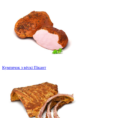
Кумпячок з вёскі Пікант