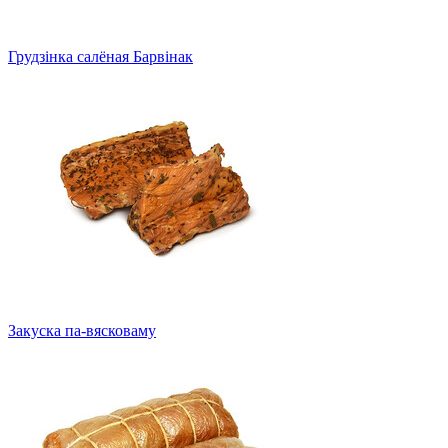
Грудзінка салёная Барвінак
Закуска па-вясковаму