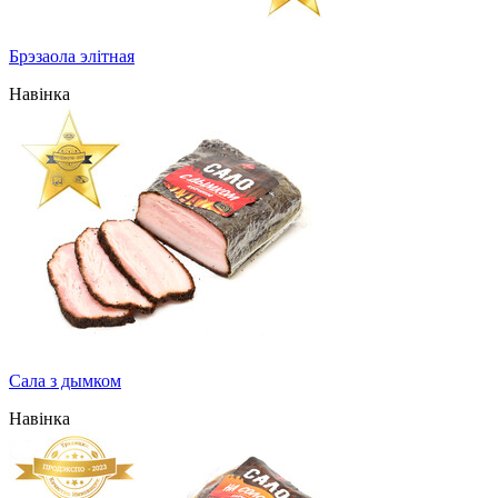
Брэзаола элітная
Навінка
Сала з дымком
Навінка