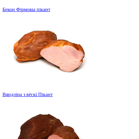
Бекон Фірмовы пікант
Вяндліна з вёскі Пікант