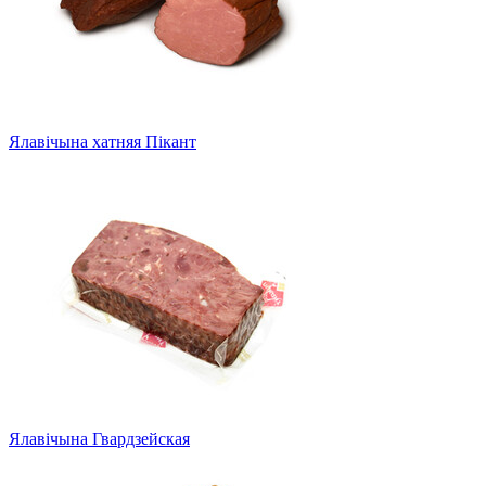
Ялавічына хатняя Пікант
Ялавічына Гвардзейская