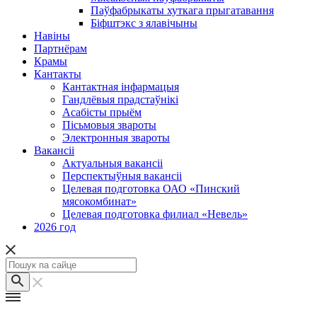
Паўфабрыкаты хуткага прыгатавання
Біфштэкс з ялавічыны
Навіны
Партнёрам
Крамы
Кантакты
Кантактная інфармацыя
Гандлёвыя прадстаўнікі
Асабісты прыём
Пісьмовыя звароты
Электронныя звароты
Вакансіі
Актуальныя вакансіі
Перспектыўныя вакансіі
Целевая подготовка ОАО «Пинский
мясокомбинат»
Целевая подготовка филиал «Невель»
2026 год