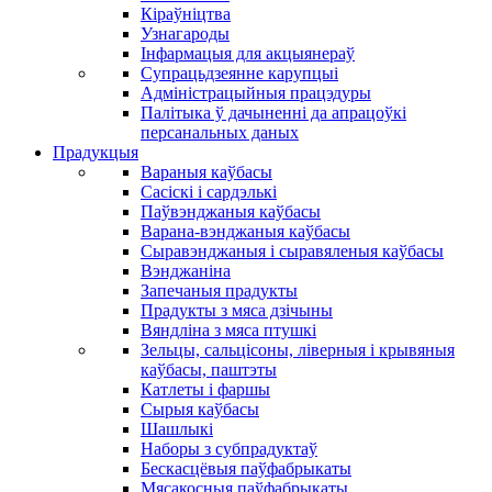
Кіраўніцтва
Узнагароды
Інфармацыя для акцыянераў
Супрацьдзеянне карупцыі
Адміністрацыйныя працэдуры
Палітыка ў дачыненні да апрацоўкі
персанальных даных
Прадукцыя
Вараныя каўбасы
Сасіскі і сардэлькі
Паўвэнджаныя каўбасы
Варана-вэнджаныя каўбасы
Сыравэнджаныя і сыравяленыя каўбасы
Вэнджаніна
Запечаныя прадукты
Прадукты з мяса дзічыны
Вяндліна з мяса птушкі
Зельцы, сальцісоны, ліверныя і крывяныя
каўбасы, паштэты
Катлеты і фаршы
Сырыя каўбасы
Шашлыкі
Наборы з субпрадуктаў
Бескасцёвыя паўфабрыкаты
Мясакосныя паўфабрыкаты