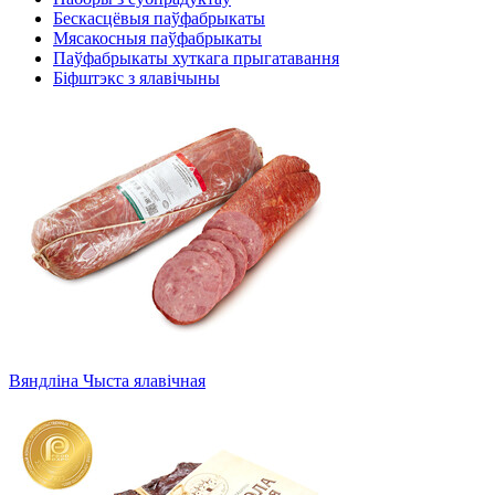
Бескасцёвыя паўфабрыкаты
Мясакосныя паўфабрыкаты
Паўфабрыкаты хуткага прыгатавання
Біфштэкс з ялавічыны
Вяндліна Чыста ялавічная