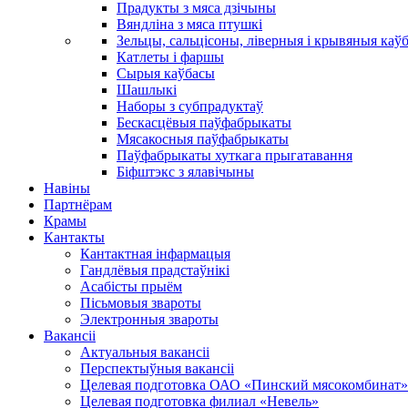
Прадукты з мяса дзічыны
Вяндліна з мяса птушкі
Зельцы, сальцісоны, ліверныя і крывяныя каў
Катлеты і фаршы
Сырыя каўбасы
Шашлыкі
Наборы з субпрадуктаў
Бескасцёвыя паўфабрыкаты
Мясакосныя паўфабрыкаты
Паўфабрыкаты хуткага прыгатавання
Біфштэкс з ялавічыны
Навіны
Партнёрам
Крамы
Кантакты
Кантактная інфармацыя
Гандлёвыя прадстаўнікі
Асабісты прыём
Пісьмовыя звароты
Электронныя звароты
Вакансіі
Актуальныя вакансіі
Перспектыўныя вакансіі
Целевая подготовка ОАО «Пинский мясокомбинат»
Целевая подготовка филиал «Невель»