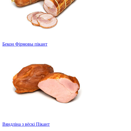
Бекон Фірмовы пікант
Вяндліна з вёскі Пікант