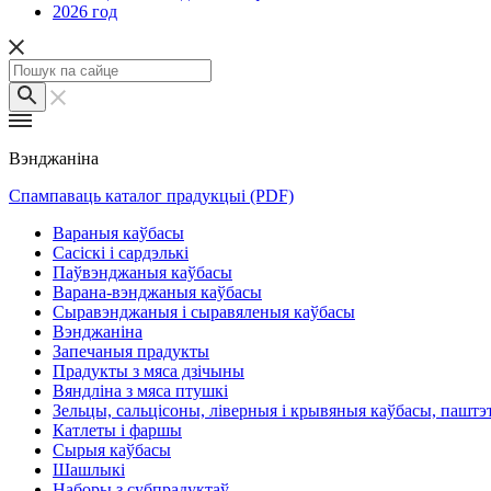
2026 год
Вэнджаніна
Спампаваць каталог прадукцыі (PDF)
Вараныя каўбасы
Сасіскі і сардэлькі
Паўвэнджаныя каўбасы
Варана-вэнджаныя каўбасы
Сыравэнджаныя і сыравяленыя каўбасы
Вэнджаніна
Запечаныя прадукты
Прадукты з мяса дзічыны
Вяндліна з мяса птушкі
Зельцы, сальцісоны, ліверныя і крывяныя каўбасы, паштэ
Катлеты і фаршы
Сырыя каўбасы
Шашлыкі
Наборы з субпрадуктаў