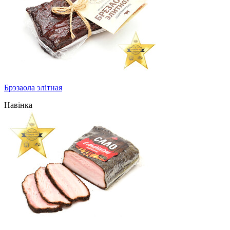
Брэзаола элітная
Навінка