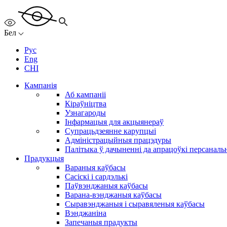
Бел
Рус
Eng
CHI
Кампанія
Аб кампаніі
Кіраўніцтва
Узнагароды
Інфармацыя для акцыянераў
Супрацьдзеянне карупцыі
Адміністрацыйныя працэдуры
Палітыка ў дачыненні да апрацоўкі персанал
Прадукцыя
Вараныя каўбасы
Сасіскі і сардэлькі
Паўвэнджаныя каўбасы
Варана-вэнджаныя каўбасы
Сыравэнджаныя і сыравяленыя каўбасы
Вэнджаніна
Запечаныя прадукты