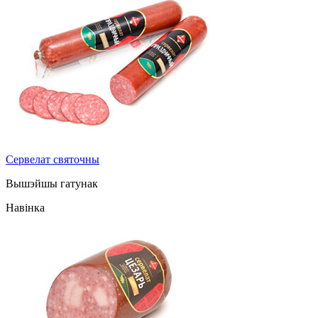
Сервелат святочны
Вышэйшы гатунак
Навінка