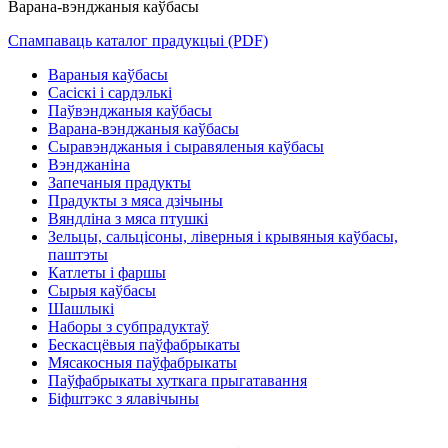
Варана-вэнджаныя каўбасы
Спампаваць каталог прадукцыі (PDF)
Вараныя каўбасы
Сасіскі і сардэлькі
Паўвэнджаныя каўбасы
Варана-вэнджаныя каўбасы
Сыравэнджаныя і сыравяленыя каўбасы
Вэнджаніна
Запечаныя прадукты
Прадукты з мяса дзічыны
Вяндліна з мяса птушкі
Зельцы, сальцісоны, ліверныя і крывяныя каўбасы,
паштэты
Катлеты і фаршы
Сырыя каўбасы
Шашлыкі
Наборы з субпрадуктаў
Бескасцёвыя паўфабрыкаты
Мясакосныя паўфабрыкаты
Паўфабрыкаты хуткага прыгатавання
Біфштэкс з ялавічыны