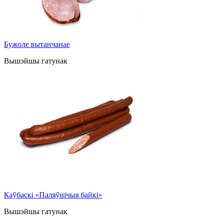
Бужоле вытанчанае
Вышэйшы гатунак
Каўбаскі «Паляўнічыя байкі»
Вышэйшы гатунак