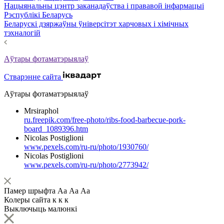
Нацыянальны цэнтр заканадаўства і прававой інфармацыі
Рэспублікі Беларусь
Беларускі дзяржаўны ўніверсітэт харчовых і хімічных
тэхналогій
Аўтары фотаматэрыялаў
Стварэнне сайта
Аўтары фотаматэрыялаў
Mrsiraphol
ru.freepik.com/free-photo/ribs-food-barbecue-pork-
board_1089396.htm
Nicolas Postiglioni
www.pexels.com/ru-ru/photo/1930760/
Nicolas Postiglioni
www.pexels.com/ru-ru/photo/2773942/
Памер шрыфта
Аа
Аа
Аа
Колеры сайта
к
к
к
Выключыць малюнкі