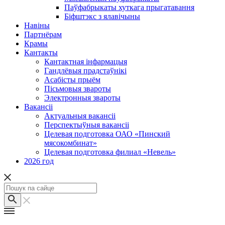
Паўфабрыкаты хуткага прыгатавання
Біфштэкс з ялавічыны
Навіны
Партнёрам
Крамы
Кантакты
Кантактная інфармацыя
Гандлёвыя прадстаўнікі
Асабісты прыём
Пісьмовыя звароты
Электронныя звароты
Вакансіі
Актуальныя вакансіі
Перспектыўныя вакансіі
Целевая подготовка ОАО «Пинский
мясокомбинат»
Целевая подготовка филиал «Невель»
2026 год