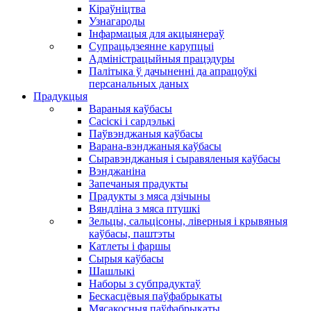
Кіраўніцтва
Узнагароды
Інфармацыя для акцыянераў
Супрацьдзеянне карупцыі
Адміністрацыйныя працэдуры
Палітыка ў дачыненні да апрацоўкі
персанальных даных
Прадукцыя
Вараныя каўбасы
Сасіскі і сардэлькі
Паўвэнджаныя каўбасы
Варана-вэнджаныя каўбасы
Сыравэнджаныя і сыравяленыя каўбасы
Вэнджаніна
Запечаныя прадукты
Прадукты з мяса дзічыны
Вяндліна з мяса птушкі
Зельцы, сальцісоны, ліверныя і крывяныя
каўбасы, паштэты
Катлеты і фаршы
Сырыя каўбасы
Шашлыкі
Наборы з субпрадуктаў
Бескасцёвыя паўфабрыкаты
Мясакосныя паўфабрыкаты