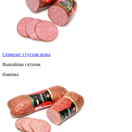
Сервелат з густам арэха
Вышэйшы гатунак
Навінка