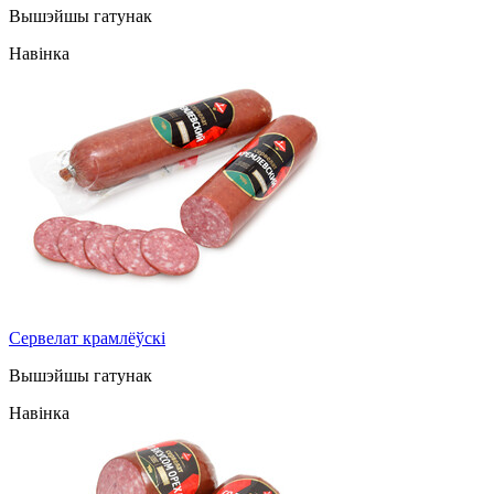
Вышэйшы гатунак
Навінка
Сервелат крамлёўскі
Вышэйшы гатунак
Навінка