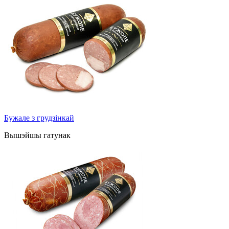
Бужале з грудзінкай
Вышэйшы гатунак