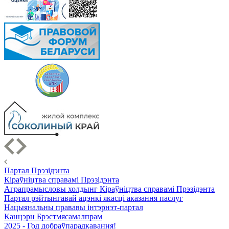
Партал Прэзідэнта
Кіраўніцтва справамі Прэзідэнта
Аграпрамысловы холдынг Кіраўніцтва справамі Прэзідэнта
Партал рэйтынгавай ацэнкі якасці аказання паслуг
Нацыянальны прававы інтэрнэт-партал
Канцэрн Брэстмясамалпрам
2025 - Год добраўпарадкавання!