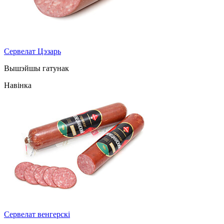
Сервелат Цэзарь
Вышэйшы гатунак
Навінка
Сервелат венгерскі