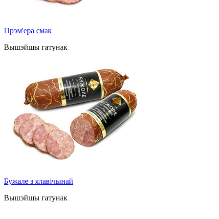
Прэм'ера смак
Вышэйшы гатунак
Бужале з ялавічынай
Вышэйшы гатунак