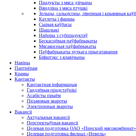
Прадукты з мяса дзічыны
Вяндліна з мяса птушкі
Зельцы, сальцісоны, ліверныя і крывяныя каў
Катлеты і фаршы
Сырыя каўбасы
Шашлыкі
Наборы з субпрадуктаў
Бескасцёвыя паўфабрыкаты
Мясакосныя паўфабрыкаты
Паўфабрыкаты хуткага прыгатавання
Біфштэкс з ялавічыны
Навіны
Партнёрам
Крамы
Кантакты
Кантактная інфармацыя
Гандлёвыя прадстаўнікі
Асабісты прыём
Пісьмовыя звароты
Электронныя звароты
Вакансіі
Актуальныя вакансіі
Перспектыўныя вакансіі
Целевая подготовка ОАО «Пинский мясокомбинат»
Целевая подготовка филиал «Невель»