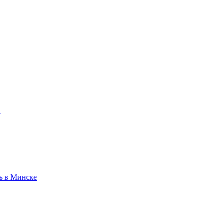
!
ь в Минске