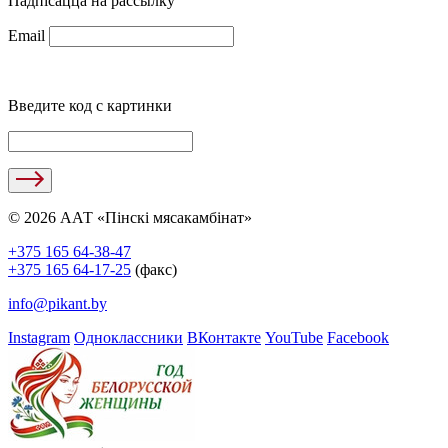
Падпісацца на рассылку
Email
Введите код с картинки
© 2026 ААТ «Пінскі мясакамбінат»
+375 165 64-38-47
+375 165 64-17-25
(факс)
info@pikant.by
Instagram
Одноклассники
ВКонтакте
YouTube
Facebook