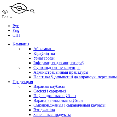
Бел
Рус
Eng
CHI
Кампанія
Аб кампаніі
Кіраўніцтва
Узнагароды
Інфармацыя для акцыянераў
Супрацьдзеянне карупцыі
Адміністрацыйныя працэдуры
Палітыка ў дачыненні да апрацоўкі персанал
Прадукцыя
Вараныя каўбасы
Сасіскі і сардэлькі
Паўвэнджаныя каўбасы
Варана-вэнджаныя каўбасы
Сыравэнджаныя і сыравяленыя каўбасы
Вэнджаніна
Запечаныя прадукты