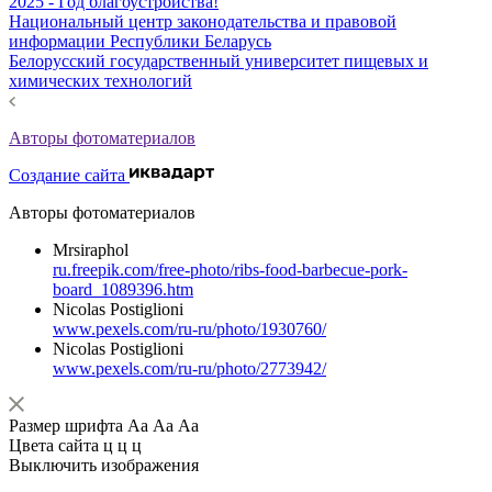
2025 - Год благоустройства!
Национальный центр законодательства и правовой
информации Республики Беларусь
Белорусский государственный университет пищевых и
химических технологий
Авторы фотоматериалов
Создание сайта
Авторы фотоматериалов
Mrsiraphol
ru.freepik.com/free-photo/ribs-food-barbecue-pork-
board_1089396.htm
Nicolas Postiglioni
www.pexels.com/ru-ru/photo/1930760/
Nicolas Postiglioni
www.pexels.com/ru-ru/photo/2773942/
Размер шрифта
Аа
Аа
Аа
Цвета сайта
ц
ц
ц
Выключить изображения