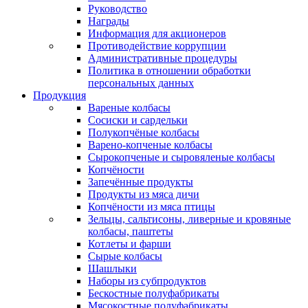
Руководство
Награды
Информация для акционеров
Противодействие коррупции
Административные процедуры
Политика в отношении обработки
персональных данных
Продукция
Вареные колбасы
Сосиски и сардельки
Полукопчёные колбасы
Варено-копченые колбасы
Сырокопченые и сыровяленые колбасы
Копчёности
Запечённые продукты
Продукты из мяса дичи
Копчёности из мяса птицы
Зельцы, сальтисоны, ливерные и кровяные
колбасы, паштеты
Котлеты и фарши
Сырые колбасы
Шашлыки
Наборы из субпродуктов
Бескостные полуфабрикаты
Мясокостные полуфабрикаты