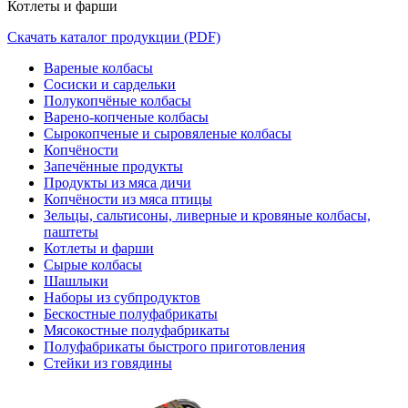
Котлеты и фарши
Скачать каталог продукции (PDF)
Вареные колбасы
Сосиски и сардельки
Полукопчёные колбасы
Варено-копченые колбасы
Сырокопченые и сыровяленые колбасы
Копчёности
Запечённые продукты
Продукты из мяса дичи
Копчёности из мяса птицы
Зельцы, сальтисоны, ливерные и кровяные колбасы,
паштеты
Котлеты и фарши
Сырые колбасы
Шашлыки
Наборы из субпродуктов
Бескостные полуфабрикаты
Мясокостные полуфабрикаты
Полуфабрикаты быстрого приготовления
Стейки из говядины