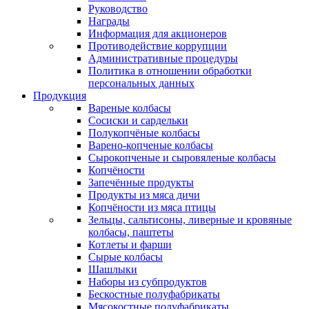
Руководство
Награды
Информация для акционеров
Противодействие коррупции
Административные процедуры
Политика в отношении обработки
персональных данных
Продукция
Вареные колбасы
Сосиски и сардельки
Полукопчёные колбасы
Варено-копченые колбасы
Сырокопченые и сыровяленые колбасы
Копчёности
Запечённые продукты
Продукты из мяса дичи
Копчёности из мяса птицы
Зельцы, сальтисоны, ливерные и кровяные
колбасы, паштеты
Котлеты и фарши
Сырые колбасы
Шашлыки
Наборы из субпродуктов
Бескостные полуфабрикаты
Мясокостные полуфабрикаты