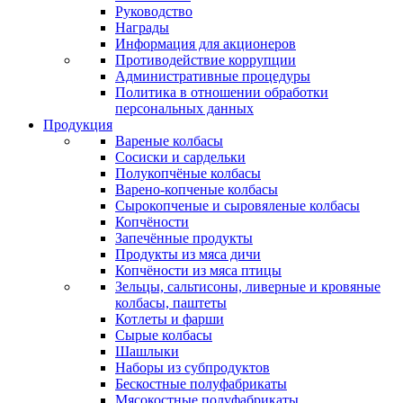
Руководство
Награды
Информация для акционеров
Противодействие коррупции
Административные процедуры
Политика в отношении обработки
персональных данных
Продукция
Вареные колбасы
Сосиски и сардельки
Полукопчёные колбасы
Варено-копченые колбасы
Сырокопченые и сыровяленые колбасы
Копчёности
Запечённые продукты
Продукты из мяса дичи
Копчёности из мяса птицы
Зельцы, сальтисоны, ливерные и кровяные
колбасы, паштеты
Котлеты и фарши
Сырые колбасы
Шашлыки
Наборы из субпродуктов
Бескостные полуфабрикаты
Мясокостные полуфабрикаты