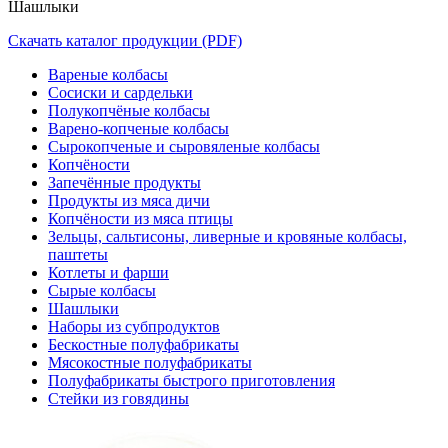
Шашлыки
Скачать каталог продукции (PDF)
Вареные колбасы
Сосиски и сардельки
Полукопчёные колбасы
Варено-копченые колбасы
Сырокопченые и сыровяленые колбасы
Копчёности
Запечённые продукты
Продукты из мяса дичи
Копчёности из мяса птицы
Зельцы, сальтисоны, ливерные и кровяные колбасы,
паштеты
Котлеты и фарши
Сырые колбасы
Шашлыки
Наборы из субпродуктов
Бескостные полуфабрикаты
Мясокостные полуфабрикаты
Полуфабрикаты быстрого приготовления
Стейки из говядины