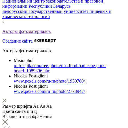
Национальный центр законодательства и правовой
информации Республики Беларусь
Белорусский государственный университет пищевых и
химических технологий
Авторы фотоматериалов
Создание сайта
Авторы фотоматериалов
Mrsiraphol
ru.freepik.com/free-photo/ribs-food-barbecue-pork-
board_1089396.htm
Nicolas Postiglioni
www.pexels.com/ru-ru/photo/1930760/
Nicolas Postiglioni
www.pexels.com/ru-ru/photo/2773942/
Размер шрифта
Аа
Аа
Аа
Цвета сайта
ц
ц
ц
Выключить изображения