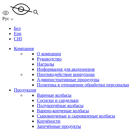
Рус
Бел
Eng
CHI
Компания
О компании
Руководство
Награды
Информация для акционеров
Противодействие коррупции
Административные процедуры
Политика в отношении обработки персональ
Продукция
Вареные колбасы
Сосиски и сардельки
Полукопчёные колбасы
Варено-копченые колбасы
Сырокопченые и сыровяленые колбасы
Копчёности
Запечённые продукты