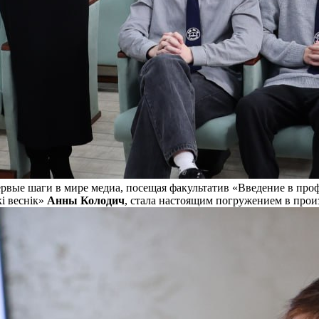
ервые шаги в мире медиа, посещая факультатив «Введение в про
кі веснік»
Анны Колодич
, стала настоящим погружением в про