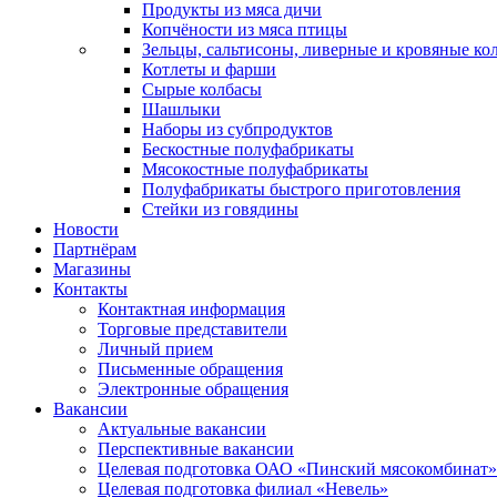
Продукты из мяса дичи
Копчёности из мяса птицы
Зельцы, сальтисоны, ливерные и кровяные ко
Котлеты и фарши
Сырые колбасы
Шашлыки
Наборы из субпродуктов
Бескостные полуфабрикаты
Мясокостные полуфабрикаты
Полуфабрикаты быстрого приготовления
Стейки из говядины
Новости
Партнёрам
Магазины
Контакты
Контактная информация
Торговые представители
Личный прием
Письменные обращения
Электронные обращения
Вакансии
Актуальные вакансии
Перспективные вакансии
Целевая подготовка ОАО «Пинский мясокомбинат»
Целевая подготовка филиал «Невель»