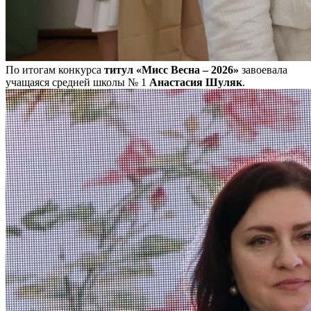
По итогам конкурса
титул «Мисс Весна – 2026»
завоевала
учащаяся средней школы № 1
Анастасия Шуляк
.