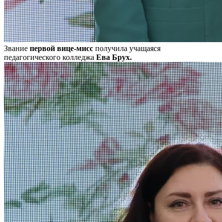
Звание
первой вице-мисс
получила учащаяся
педагогического колледжа
Ева Брух.