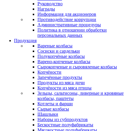
Руководство
Награды
Информация для акционеров
Противодействие коррупции
Административные процедуры
Политика в отношении обработки
персональных данных
Продукция
Вареные колбасы
Сосиски и сардельки
Полукопчёные колбасы
Варено-копченые колбасы
Сырокопченые и сыровяленые колбасы
Копчёности
Запечённые продукты
Продукты из мяса дичи
Копчёности из мяса птицы
Зельцы, сальтисоны, ливерные и кровяные
колбасы, паштеты
Котлеты и фарши
Сырые колбасы
Шашлыки
Наборы из субпродуктов
Бескостные полуфабрикаты
Мясокостные полуфабрикаты