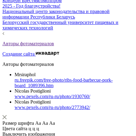
Концерн Брестмясомолпром
2025 - Год благоустройства!
Национальный центр законодательства и правовой
информации Республики Беларусь
Белорусский государственный университет пищевых и
химических технологий
Авторы фотоматериалов
Создание сайта
Авторы фотоматериалов
Mrsiraphol
ru.freepik.com/free-photo/ribs-food-barbecue-pork-
board_1089396.htm
Nicolas Postiglioni
www.pexels.com/ru-ru/photo/1930760/
Nicolas Postiglioni
www.pexels.com/ru-ru/photo/2773942/
Размер шрифта
Аа
Аа
Аа
Цвета сайта
ц
ц
ц
Выключить изображения