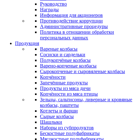
Руководство
Награды
Информация для акционеров
Противодействие коррупции
Административные процедуры
Политика в отношении обработки
персональных данных
Продукция
Вареные колбасы
Сосиски и сардельки
Полукопчёные колбасы
Варено-копченые колбасы
Сырокопченые и сыровяленые колбасы
Копчёности
Запечённые продукты
Продукты из мяса дичи
Копчёности из мяса птицы
Зельцы, сальтисоны, ливерные и кровяные
колбасы, паштеты
Котлеты и фарши
Сырые колбасы
Шашлыки
Наборы из субпродуктов
Бескостные полуфабрикаты
Мясокостные полуфабрикаты