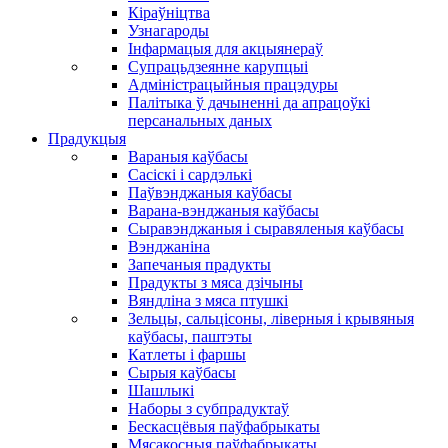
Кіраўніцтва
Узнагароды
Інфармацыя для акцыянераў
Супрацьдзеянне карупцыі
Адміністрацыйныя працэдуры
Палітыка ў дачыненні да апрацоўкі
персанальных даных
Прадукцыя
Вараныя каўбасы
Сасіскі і сардэлькі
Паўвэнджаныя каўбасы
Варана-вэнджаныя каўбасы
Сыравэнджаныя і сыравяленыя каўбасы
Вэнджаніна
Запечаныя прадукты
Прадукты з мяса дзічыны
Вяндліна з мяса птушкі
Зельцы, сальцісоны, ліверныя і крывяныя
каўбасы, паштэты
Катлеты і фаршы
Сырыя каўбасы
Шашлыкі
Наборы з субпрадуктаў
Бескасцёвыя паўфабрыкаты
Мясакосныя паўфабрыкаты