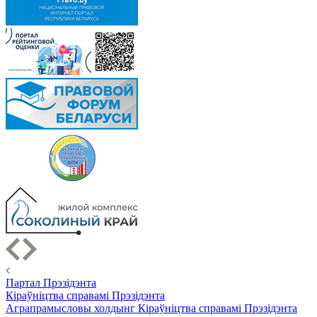
Партал Прэзідэнта
Кіраўніцтва справамі Прэзідэнта
Аграпрамысловы холдынг Кіраўніцтва справамі Прэзідэнта