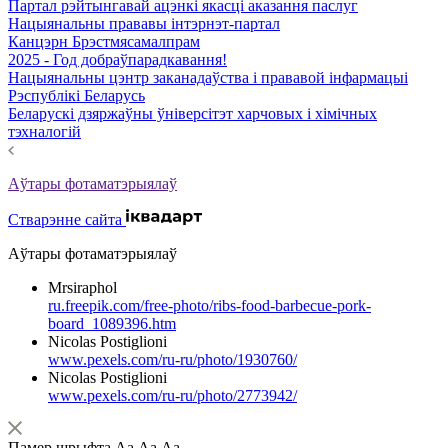
Партал рэйтынгавай ацэнкі якасці аказання паслуг
Нацыянальны прававы інтэрнэт-партал
Канцэрн Брэстмясамалпрам
2025 - Год добраўпарадкавання!
Нацыянальны цэнтр заканадаўства і прававой інфармацыі
Рэспублікі Беларусь
Беларускі дзяржаўны ўніверсітэт харчовых і хімічных
тэхналогій
Аўтары фотаматэрыялаў
Стварэнне сайта
Аўтары фотаматэрыялаў
Mrsiraphol
ru.freepik.com/free-photo/ribs-food-barbecue-pork-
board_1089396.htm
Nicolas Postiglioni
www.pexels.com/ru-ru/photo/1930760/
Nicolas Postiglioni
www.pexels.com/ru-ru/photo/2773942/
Памер шрыфта
Аа
Аа
Аа