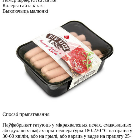
Колеры сайта
к
к
к
Выключыць малюнкі
Спосаб прыгатавання
Паўфабрыкат гатуюць у мікрахвалевых печах, смажыльных
або духавых шафах пры тэмпературы 180-220 °С на працягу
30-60 хвілін, або на грылі, або вараць у вадзе на працягу 25-