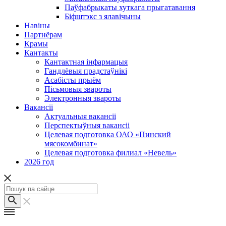
Паўфабрыкаты хуткага прыгатавання
Біфштэкс з ялавічыны
Навіны
Партнёрам
Крамы
Кантакты
Кантактная інфармацыя
Гандлёвыя прадстаўнікі
Асабісты прыём
Пісьмовыя звароты
Электронныя звароты
Вакансіі
Актуальныя вакансіі
Перспектыўныя вакансіі
Целевая подготовка ОАО «Пинский
мясокомбинат»
Целевая подготовка филиал «Невель»
2026 год