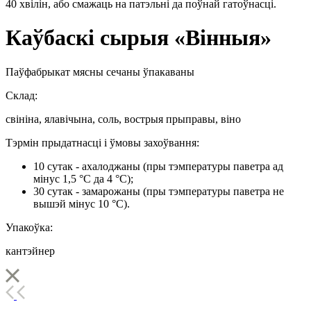
40 хвілін, або смажаць на патэльні да поўнай гатоўнасці.
Каўбаскі сырыя «Вінныя»
Паўфабрыкат мясны сечаны ўпакаваны
Склад:
свініна, ялавічына, соль, вострыя прыправы, віно
Тэрмін прыдатнасці і ўмовы захоўвання:
10 сутак - ахалоджаны (пры тэмпературы паветра ад
мінус 1,5 °С да 4 °С);
30 сутак - замарожаны (пры тэмпературы паветра не
вышэй мінус 10 °С).
Упакоўка:
кантэйнер