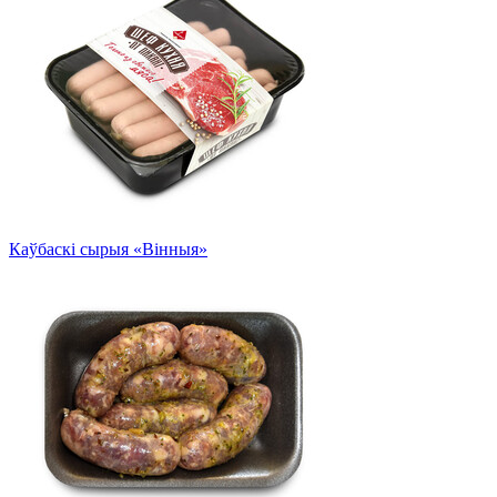
Каўбаскі сырыя «Вінныя»