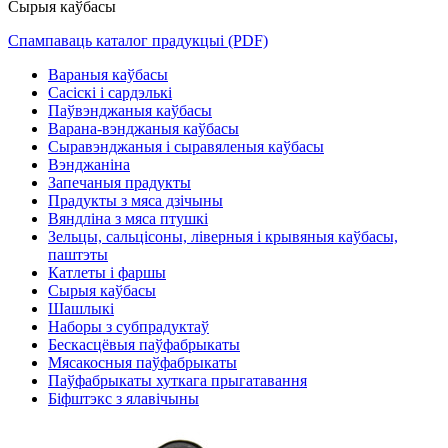
Сырыя каўбасы
Спампаваць каталог прадукцыі (PDF)
Вараныя каўбасы
Сасіскі і сардэлькі
Паўвэнджаныя каўбасы
Варана-вэнджаныя каўбасы
Сыравэнджаныя і сыравяленыя каўбасы
Вэнджаніна
Запечаныя прадукты
Прадукты з мяса дзічыны
Вяндліна з мяса птушкі
Зельцы, сальцісоны, ліверныя і крывяныя каўбасы,
паштэты
Катлеты і фаршы
Сырыя каўбасы
Шашлыкі
Наборы з субпрадуктаў
Бескасцёвыя паўфабрыкаты
Мясакосныя паўфабрыкаты
Паўфабрыкаты хуткага прыгатавання
Біфштэкс з ялавічыны