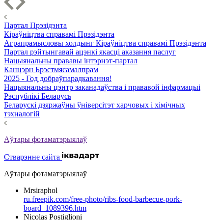
Партал Прэзідэнта
Кіраўніцтва справамі Прэзідэнта
Аграпрамысловы холдынг Кіраўніцтва справамі Прэзідэнта
Партал рэйтынгавай ацэнкі якасці аказання паслуг
Нацыянальны прававы інтэрнэт-партал
Канцэрн Брэстмясамалпрам
2025 - Год добраўпарадкавання!
Нацыянальны цэнтр заканадаўства і прававой інфармацыі
Рэспублікі Беларусь
Беларускі дзяржаўны ўніверсітэт харчовых і хімічных
тэхналогій
Аўтары фотаматэрыялаў
Стварэнне сайта
Аўтары фотаматэрыялаў
Mrsiraphol
ru.freepik.com/free-photo/ribs-food-barbecue-pork-
board_1089396.htm
Nicolas Postiglioni