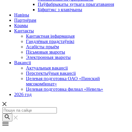
Паўфабрыкаты хуткага прыгатавання
Біфштэкс з ялавічыны
Навіны
Партнёрам
Крамы
Кантакты
Кантактная інфармацыя
Гандлёвыя прадстаўнікі
Асабісты прыём
Пісьмовыя звароты
Электронныя звароты
Вакансіі
Актуальныя вакансіі
Перспектыўныя вакансіі
Целевая подготовка ОАО «Пинский
мясокомбинат»
Целевая подготовка филиал «Невель»
2026 год