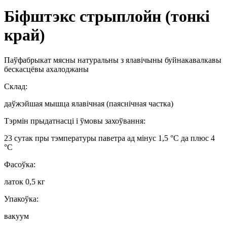
Біфштэкс стрыплойн (тонкі
край)
Паўфабрыкат мясны натуральны з ялавічыны буйнакавалкавы
бескасцёвы ахалоджаны
Склад:
даўжэйшая мышца ялавічная (паяснічная частка)
Тэрмін прыдатнасці і ўмовы захоўвання:
23 сутак пры тэмпературы паветра ад мінус 1,5 °С да плюс 4
°С
Фасоўка:
латок 0,5 кг
Упакоўка:
вакуум