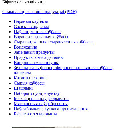
Біфштэкс з ялавічыны
Спампаваць каталог прадукцыі (PDF)
Вараныя каўбасы
Сасіскі і сардэлькі
Паўвэнджаныя каўбасы
Варана-вэнджаныя каўбасы
Сыравэнджаныя і сыравяленыя каўбасы
Вэнджаніна
Запечаныя прадукты
Прадукты з мяса дзічыны
Вяндліна з мяса птушкі
Зельцы, сальцісоны, ліверныя і крывяныя каўбасы,
паштэты
Катлеты і фаршы
Сырыя каўбасы
Шашлыкі
Наборы з субпрадуктаў
Бескасцёвыя паўфабрыкаты
Мясакосныя паўфабрыкаты
Паўфабрыкаты хуткага прыгатавання
Біфштэкс з ялавічыны