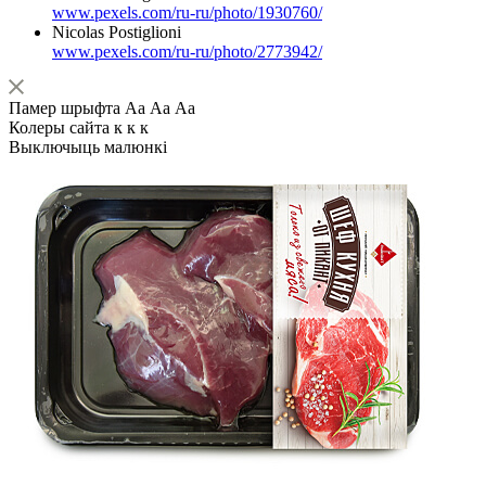
www.pexels.com/ru-ru/photo/1930760/
Nicolas Postiglioni
www.pexels.com/ru-ru/photo/2773942/
Памер шрыфта
Аа
Аа
Аа
Колеры сайта
к
к
к
Выключыць малюнкі