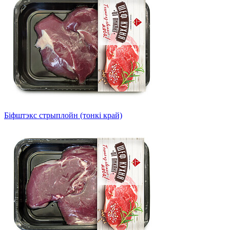
Біфштэкс стрыплойн (тонкі край)