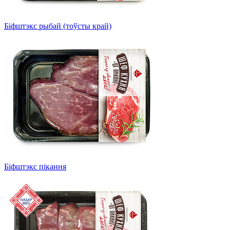
Біфштэкс рыбай (тоўсты край)
Біфштэкс пікання