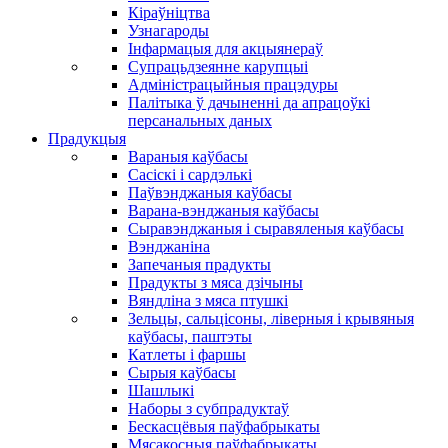
Кіраўніцтва
Узнагароды
Інфармацыя для акцыянераў
Супрацьдзеянне карупцыі
Адміністрацыйныя працэдуры
Палітыка ў дачыненні да апрацоўкі
персанальных даных
Прадукцыя
Вараныя каўбасы
Сасіскі і сардэлькі
Паўвэнджаныя каўбасы
Варана-вэнджаныя каўбасы
Сыравэнджаныя і сыравяленыя каўбасы
Вэнджаніна
Запечаныя прадукты
Прадукты з мяса дзічыны
Вяндліна з мяса птушкі
Зельцы, сальцісоны, ліверныя і крывяныя
каўбасы, паштэты
Катлеты і фаршы
Сырыя каўбасы
Шашлыкі
Наборы з субпрадуктаў
Бескасцёвыя паўфабрыкаты
Мясакосныя паўфабрыкаты