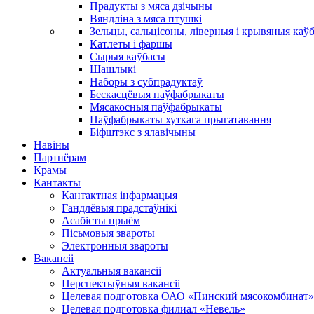
Прадукты з мяса дзічыны
Вяндліна з мяса птушкі
Зельцы, сальцісоны, ліверныя і крывяныя каў
Катлеты і фаршы
Сырыя каўбасы
Шашлыкі
Наборы з субпрадуктаў
Бескасцёвыя паўфабрыкаты
Мясакосныя паўфабрыкаты
Паўфабрыкаты хуткага прыгатавання
Біфштэкс з ялавічыны
Навіны
Партнёрам
Крамы
Кантакты
Кантактная інфармацыя
Гандлёвыя прадстаўнікі
Асабісты прыём
Пісьмовыя звароты
Электронныя звароты
Вакансіі
Актуальныя вакансіі
Перспектыўныя вакансіі
Целевая подготовка ОАО «Пинский мясокомбинат»
Целевая подготовка филиал «Невель»