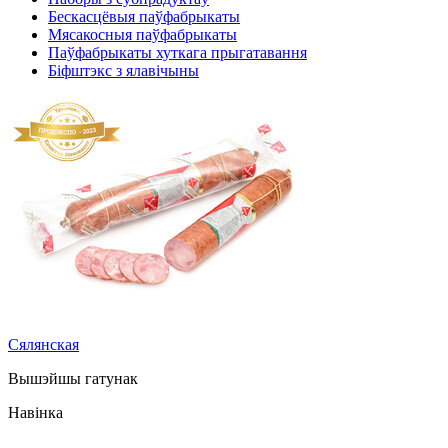
Бескасцёвыя паўфабрыкаты
Мясакосныя паўфабрыкаты
Паўфабрыкаты хуткага прыгатавання
Біфштэкс з ялавічыны
Сялянская
Вышэйшы гатунак
Навінка