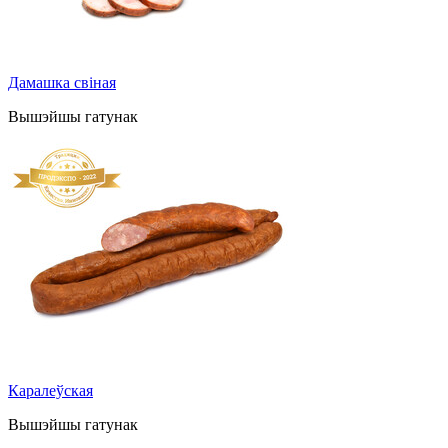
Дамашка свіная
Вышэйшы гатунак
Каралеўская
Вышэйшы гатунак