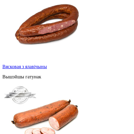
Вясковая з ялавічыны
Вышэйшы гатунак