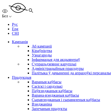
Бел
Рус
Eng
CHI
Кампанія
Аб кампаніі
Кіраўніцтва
Узнагароды
Інфармацыя для акцыянераў
Супрацьдзеянне карупцыі
Адміністрацыйныя працэдуры
Палітыка ў дачыненні да апрацоўкі персанал
Прадукцыя
Вараныя каўбасы
Сасіскі і сардэлькі
Паўвэнджаныя каўбасы
Варана-вэнджаныя каўбасы
Сыравэнджаныя і сыравяленыя каўбасы
Вэнджаніна
Запечаныя прадукты