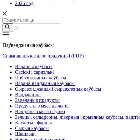
2026 год
Паўвэнджаныя каўбасы
Спампаваць каталог прадукцыі (PDF)
Вараныя каўбасы
Сасіскі і сардэлькі
Паўвэнджаныя каўбасы
Варана-вэнджаныя каўбасы
Сыравэнджаныя і сыравяленыя каўбасы
Вэнджаніна
Запечаныя прадукты
Прадукты з мяса дзічыны
Вяндліна з мяса птушкі
Зельцы, сальцісоны, ліверныя і крывяныя каўбасы, паштэ
Катлеты і фаршы
Сырыя каўбасы
Шашлыкі
Наборы з субпрадуктаў