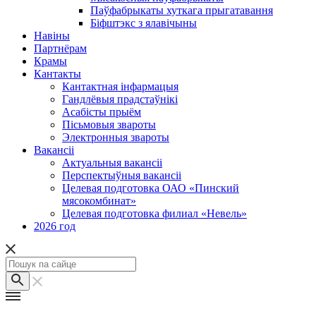
Паўфабрыкаты хуткага прыгатавання
Біфштэкс з ялавічыны
Навіны
Партнёрам
Крамы
Кантакты
Кантактная інфармацыя
Гандлёвыя прадстаўнікі
Асабісты прыём
Пісьмовыя звароты
Электронныя звароты
Вакансіі
Актуальныя вакансіі
Перспектыўныя вакансіі
Целевая подготовка ОАО «Пинский
мясокомбинат»
Целевая подготовка филиал «Невель»
2026 год