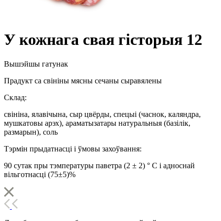
У кожнага свая гісторыя 12
Вышэйшы гатунак
Прадукт са свініны мясны сечаны сыравялены
Склад:
свініна, ялавічына, сыр цвёрды, спецыі (часнок, каляндра,
мушкатовы арэх), араматызатары натуральныя (базілік,
размарын), соль
Тэрмін прыдатнасці і ўмовы захоўвання:
90 сутак пры тэмпературы паветра (2 ± 2) ° С і адноснай
вільготнасці (75±5)%