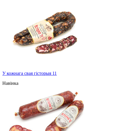
У кожнага свая гісторыя 11
Навінка