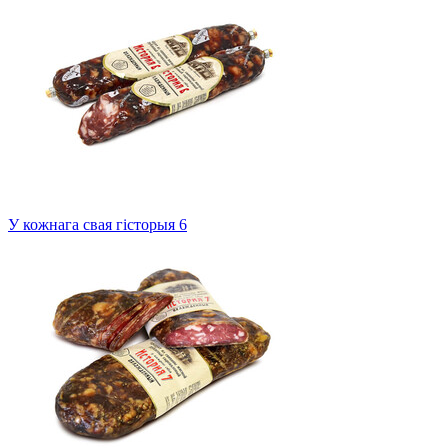
У кожнага свая гісторыя 6