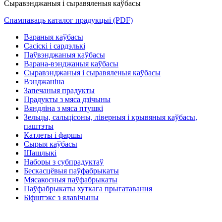
Сыравэнджаныя і сыравяленыя каўбасы
Спампаваць каталог прадукцыі (PDF)
Вараныя каўбасы
Сасіскі і сардэлькі
Паўвэнджаныя каўбасы
Варана-вэнджаныя каўбасы
Сыравэнджаныя і сыравяленыя каўбасы
Вэнджаніна
Запечаныя прадукты
Прадукты з мяса дзічыны
Вяндліна з мяса птушкі
Зельцы, сальцісоны, ліверныя і крывяныя каўбасы,
паштэты
Катлеты і фаршы
Сырыя каўбасы
Шашлыкі
Наборы з субпрадуктаў
Бескасцёвыя паўфабрыкаты
Мясакосныя паўфабрыкаты
Паўфабрыкаты хуткага прыгатавання
Біфштэкс з ялавічыны