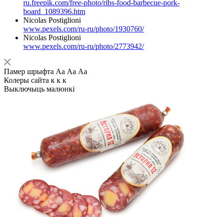
ru.freepik.com/free-photo/ribs-food-barbecue-pork-
board_1089396.htm
Nicolas Postiglioni
www.pexels.com/ru-ru/photo/1930760/
Nicolas Postiglioni
www.pexels.com/ru-ru/photo/2773942/
Памер шрыфта
Аа
Аа
Аа
Колеры сайта
к
к
к
Выключыць малюнкі