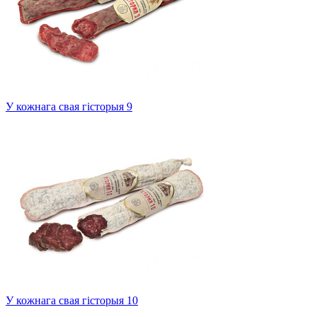
У кожнага свая гісторыя 9
У кожнага свая гісторыя 10