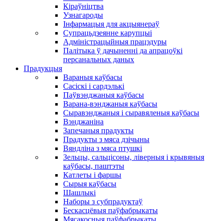
Кіраўніцтва
Узнагароды
Інфармацыя для акцыянераў
Супрацьдзеянне карупцыі
Адміністрацыйныя працэдуры
Палітыка ў дачыненні да апрацоўкі
персанальных даных
Прадукцыя
Вараныя каўбасы
Сасіскі і сардэлькі
Паўвэнджаныя каўбасы
Варана-вэнджаныя каўбасы
Сыравэнджаныя і сыравяленыя каўбасы
Вэнджаніна
Запечаныя прадукты
Прадукты з мяса дзічыны
Вяндліна з мяса птушкі
Зельцы, сальцісоны, ліверныя і крывяныя
каўбасы, паштэты
Катлеты і фаршы
Сырыя каўбасы
Шашлыкі
Наборы з субпрадуктаў
Бескасцёвыя паўфабрыкаты
Мясакосныя паўфабрыкаты