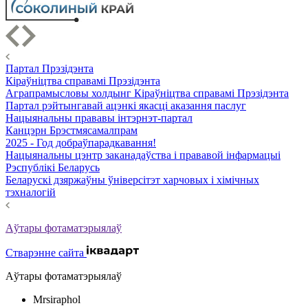
Партал Прэзідэнта
Кіраўніцтва справамі Прэзідэнта
Аграпрамысловы холдынг Кіраўніцтва справамі Прэзідэнта
Партал рэйтынгавай ацэнкі якасці аказання паслуг
Нацыянальны прававы інтэрнэт-партал
Канцэрн Брэстмясамалпрам
2025 - Год добраўпарадкавання!
Нацыянальны цэнтр заканадаўства і прававой інфармацыі
Рэспублікі Беларусь
Беларускі дзяржаўны ўніверсітэт харчовых і хімічных
тэхналогій
Аўтары фотаматэрыялаў
Стварэнне сайта
Аўтары фотаматэрыялаў
Mrsiraphol