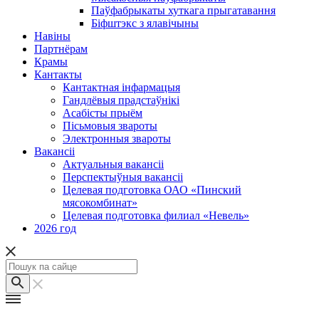
Паўфабрыкаты хуткага прыгатавання
Біфштэкс з ялавічыны
Навіны
Партнёрам
Крамы
Кантакты
Кантактная інфармацыя
Гандлёвыя прадстаўнікі
Асабісты прыём
Пісьмовыя звароты
Электронныя звароты
Вакансіі
Актуальныя вакансіі
Перспектыўныя вакансіі
Целевая подготовка ОАО «Пинский
мясокомбинат»
Целевая подготовка филиал «Невель»
2026 год