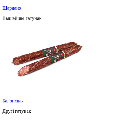
Шарданэ
Вышэйшы гатунак
Балонская
Другі гатунак