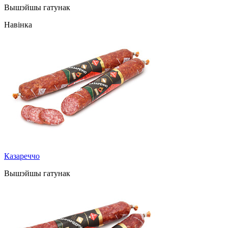
Вышэйшы гатунак
Навінка
Казареччо
Вышэйшы гатунак