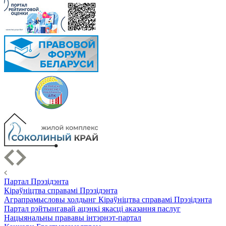
Партал Прэзідэнта
Кіраўніцтва справамі Прэзідэнта
Аграпрамысловы холдынг Кіраўніцтва справамі Прэзідэнта
Партал рэйтынгавай ацэнкі якасці аказання паслуг
Нацыянальны прававы інтэрнэт-партал