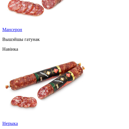
Мансерон
Вышэйшы гатунак
Навінка
Іберыка