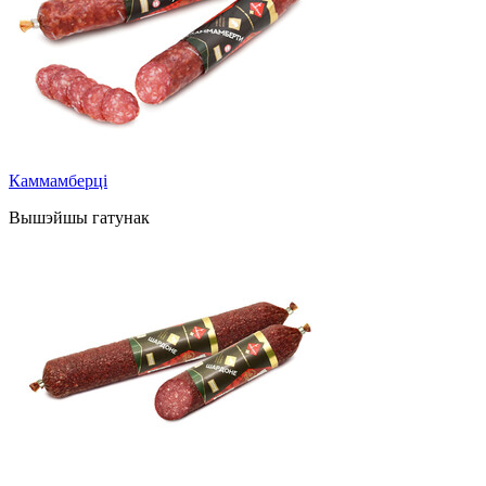
Каммамберці
Вышэйшы гатунак