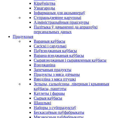
Кіраўніцтва
Узнагароды
Інфармацыя для акцыянераў
Супрацьдзеянне карупцыі
Адміністрацыйныя працэдуры
Палітыка ў дачыненні да апрацоўкі
персанальных даных
Прадукцыя
Вараныя каўбасы
Сасіскі і сардэлькі
Паўвэнджаныя каўбасы
Варана-вэнджаныя каўбасы
Сыравэнджаныя і сыравяленыя каўбасы
Вэнджаніна
Запечаныя прадукты
Прадукты з мяса дзічыны
Вяндліна з мяса птушкі
Зельцы, сальцісоны, ліверныя і крывяныя
каўбасы, паштэты
Катлеты і фаршы
Сырыя каўбасы
Шашлыкі
Наборы з субпрадуктаў
Бескасцёвыя паўфабрыкаты
Мясакосныя паўфабрыкаты