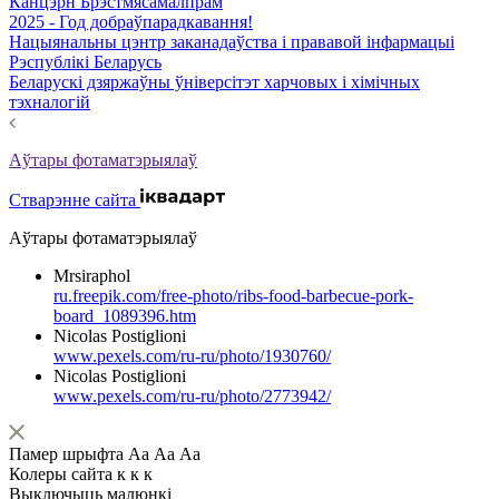
Канцэрн Брэстмясамалпрам
2025 - Год добраўпарадкавання!
Нацыянальны цэнтр заканадаўства і прававой інфармацыі
Рэспублікі Беларусь
Беларускі дзяржаўны ўніверсітэт харчовых і хімічных
тэхналогій
Аўтары фотаматэрыялаў
Стварэнне сайта
Аўтары фотаматэрыялаў
Mrsiraphol
ru.freepik.com/free-photo/ribs-food-barbecue-pork-
board_1089396.htm
Nicolas Postiglioni
www.pexels.com/ru-ru/photo/1930760/
Nicolas Postiglioni
www.pexels.com/ru-ru/photo/2773942/
Памер шрыфта
Аа
Аа
Аа
Колеры сайта
к
к
к
Выключыць малюнкі