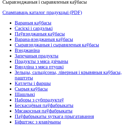
Сыравэнджаныя і сыравяленыя каўбасы
Спампаваць каталог прадукцыі (PDF)
Вараныя каўбасы
Сасіскі і сардэлькі
Паўвэнджаныя каўбасы
Варана-вэнджаныя каўбасы
Сыравэнджаныя і сыравяленыя каўбасы
Вэнджаніна
Запечаныя прадукты
Прадукты з мяса дзічыны
Вяндліна з мяса птушкі
Зельцы, сальцісоны, ліверныя і крывяныя каўбасы,
паштэты
Катлеты і фаршы
Сырыя каўбасы
Шашлыкі
Наборы з субпрадуктаў
Бескасцёвыя паўфабрыкаты
Мясакосныя паўфабрыкаты
Паўфабрыкаты хуткага прыгатавання
Біфштэкс з ялавічыны