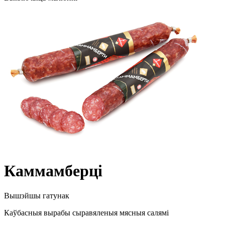
Каммамберці
Вышэйшы гатунак
Каўбасныя вырабы сыравяленыя мясныя салямі