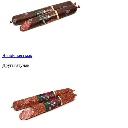
Ялавічная смак
Другі гатунак