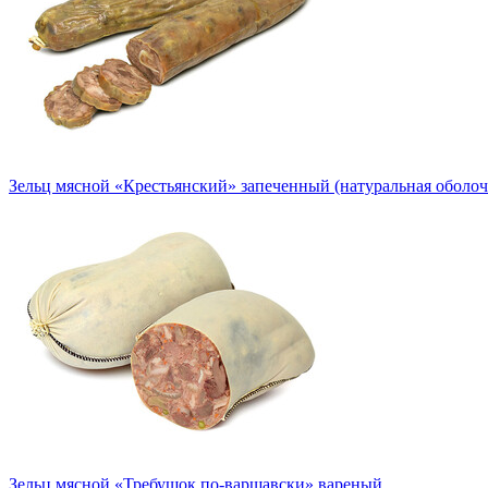
Зельц мясной «Крестьянский» запеченный (натуральная оболоч
Зельц мясной «Требушок по-варшавски» вареный