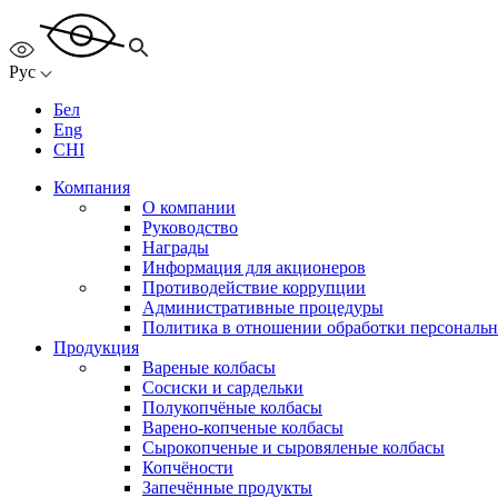
Рус
Бел
Eng
CHI
Компания
О компании
Руководство
Награды
Информация для акционеров
Противодействие коррупции
Административные процедуры
Политика в отношении обработки персональ
Продукция
Вареные колбасы
Сосиски и сардельки
Полукопчёные колбасы
Варено-копченые колбасы
Сырокопченые и сыровяленые колбасы
Копчёности
Запечённые продукты