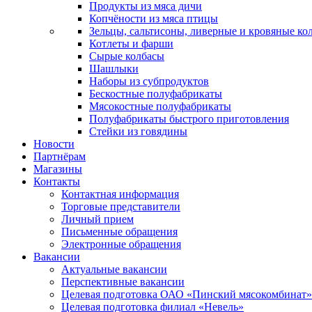
Продукты из мяса дичи
Копчёности из мяса птицы
Зельцы, сальтисоны, ливерные и кровяные ко
Котлеты и фарши
Сырые колбасы
Шашлыки
Наборы из субпродуктов
Бескостные полуфабрикаты
Мясокостные полуфабрикаты
Полуфабрикаты быстрого приготовления
Стейки из говядины
Новости
Партнёрам
Магазины
Контакты
Контактная информация
Торговые представители
Личный прием
Письменные обращения
Электронные обращения
Вакансии
Актуальные вакансии
Перспективные вакансии
Целевая подготовка ОАО «Пинский мясокомбинат»
Целевая подготовка филиал «Невель»