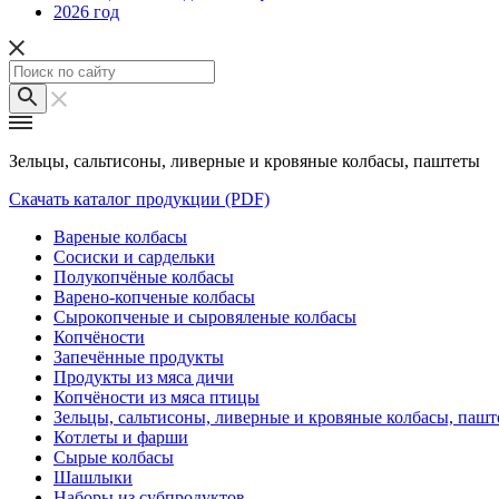
2026 год
Зельцы, сальтисоны, ливерные и кровяные колбасы, паштеты
Скачать каталог продукции (PDF)
Вареные колбасы
Сосиски и сардельки
Полукопчёные колбасы
Варено-копченые колбасы
Сырокопченые и сыровяленые колбасы
Копчёности
Запечённые продукты
Продукты из мяса дичи
Копчёности из мяса птицы
Зельцы, сальтисоны, ливерные и кровяные колбасы, паш
Котлеты и фарши
Сырые колбасы
Шашлыки
Наборы из субпродуктов