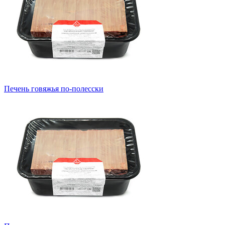
Печень говяжья по-полесски