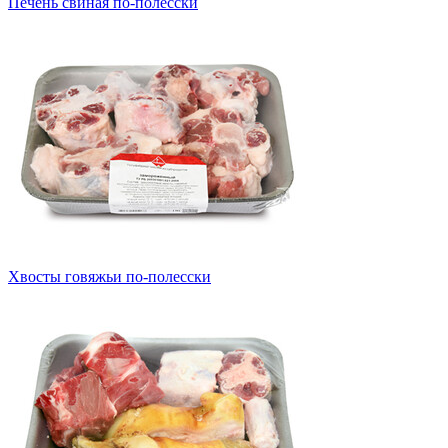
Печень свиная по-полесски
Хвосты говяжьи по-полесски