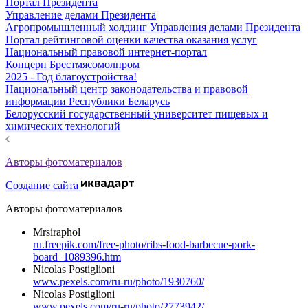
Портал Президента
Управление делами Президента
Агропромышленный холдинг Управления делами Президента
Портал рейтинговой оценки качества оказания услуг
Национальный правовой интернет-портал
Концерн Брестмясомолпром
2025 - Год благоустройства!
Национальный центр законодательства и правовой
информации Республики Беларусь
Белорусский государственный университет пищевых и
химических технологий
Авторы фотоматериалов
Создание сайта
Авторы фотоматериалов
Mrsiraphol
ru.freepik.com/free-photo/ribs-food-barbecue-pork-
board_1089396.htm
Nicolas Postiglioni
www.pexels.com/ru-ru/photo/1930760/
Nicolas Postiglioni
www.pexels.com/ru-ru/photo/2773942/