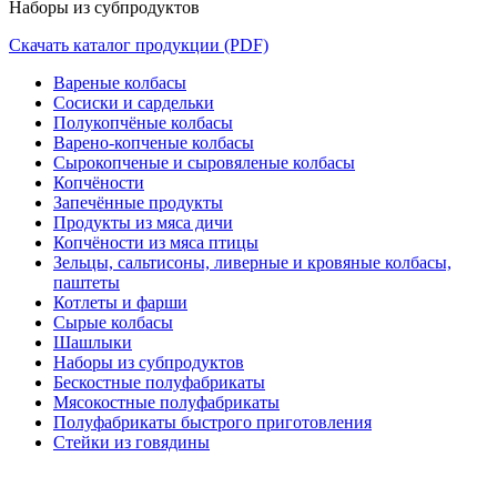
Наборы из субпродуктов
Скачать каталог продукции (PDF)
Вареные колбасы
Сосиски и сардельки
Полукопчёные колбасы
Варено-копченые колбасы
Сырокопченые и сыровяленые колбасы
Копчёности
Запечённые продукты
Продукты из мяса дичи
Копчёности из мяса птицы
Зельцы, сальтисоны, ливерные и кровяные колбасы,
паштеты
Котлеты и фарши
Сырые колбасы
Шашлыки
Наборы из субпродуктов
Бескостные полуфабрикаты
Мясокостные полуфабрикаты
Полуфабрикаты быстрого приготовления
Стейки из говядины