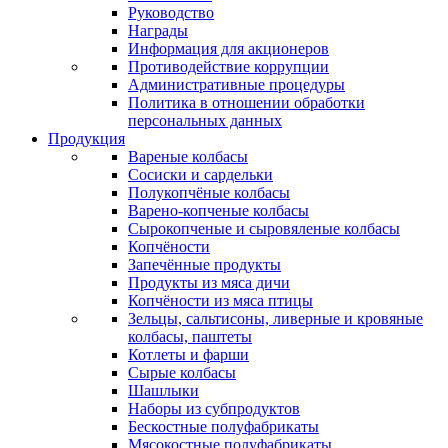
Руководство
Награды
Информация для акционеров
Противодействие коррупции
Административные процедуры
Политика в отношении обработки
персональных данных
Продукция
Вареные колбасы
Сосиски и сардельки
Полукопчёные колбасы
Варено-копченые колбасы
Сырокопченые и сыровяленые колбасы
Копчёности
Запечённые продукты
Продукты из мяса дичи
Копчёности из мяса птицы
Зельцы, сальтисоны, ливерные и кровяные
колбасы, паштеты
Котлеты и фарши
Сырые колбасы
Шашлыки
Наборы из субпродуктов
Бескостные полуфабрикаты
Мясокостные полуфабрикаты