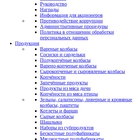
Руководство
Награды
Информация для акционеров
Противодействие коррупции
Административные процедуры
Политика в отношении обработки
персональных данных
Продукция
Вареные колбасы
Сосиски и сардельки
Полукопчёные колбасы
Варено-копченые колбасы
Сырокопченые и сыровяленые колбасы
Копчёности
Запечённые продукты
Продукты из мяса дичи
Копчёности из мяса птицы
Зельцы, сальтисоны, ливерные и кровяные
колбасы, паштеты
Котлеты и фарши
Сырые колбасы
Шашлыки
Наборы из субпродуктов
Бескостные полуфабрикаты
Мясокостные полуфабрикаты