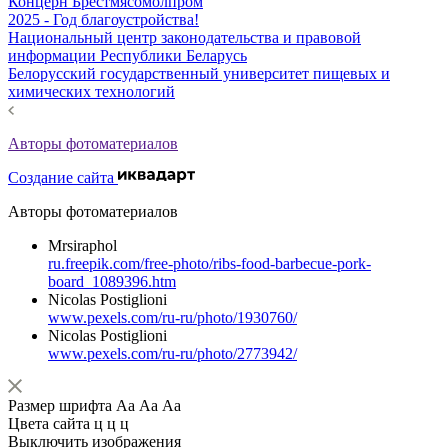
Концерн Брестмясомолпром
2025 - Год благоустройства!
Национальный центр законодательства и правовой
информации Республики Беларусь
Белорусский государственный университет пищевых и
химических технологий
Авторы фотоматериалов
Создание сайта
Авторы фотоматериалов
Mrsiraphol
ru.freepik.com/free-photo/ribs-food-barbecue-pork-
board_1089396.htm
Nicolas Postiglioni
www.pexels.com/ru-ru/photo/1930760/
Nicolas Postiglioni
www.pexels.com/ru-ru/photo/2773942/
Размер шрифта
Аа
Аа
Аа
Цвета сайта
ц
ц
ц
Выключить изображения