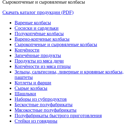
Сырокопченые и сыровяленые колбасы
Скачать каталог продукции (PDF)
Вареные колбасы
Сосиски и сардельки
Полукопчёные колбасы
Варено-копченые колбасы
Сырокопченые и сыровяленые колбасы
Копчёности
Запечённые продукты
Продукты из мяса дичи
Копчёности из мяса птицы
Зельцы, сальтисоны, ливерные и кровяные колбасы,
паштеты
Котлеты и фарши
Сырые колбасы
Шашлыки
Наборы из субпродуктов
Бескостные полуфабрикаты
Мясокостные полуфабрикаты
Полуфабрикаты быстрого приготовления
Стейки из говядины