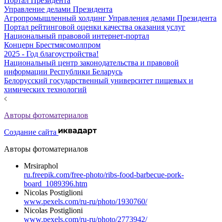
Портал Президента
Управление делами Президента
Агропромышленный холдинг Управления делами Президента
Портал рейтинговой оценки качества оказания услуг
Национальный правовой интернет-портал
Концерн Брестмясомолпром
2025 - Год благоустройства!
Национальный центр законодательства и правовой
информации Республики Беларусь
Белорусский государственный университет пищевых и
химических технологий
Авторы фотоматериалов
Создание сайта
Авторы фотоматериалов
Mrsiraphol
ru.freepik.com/free-photo/ribs-food-barbecue-pork-
board_1089396.htm
Nicolas Postiglioni
www.pexels.com/ru-ru/photo/1930760/
Nicolas Postiglioni
www.pexels.com/ru-ru/photo/2773942/