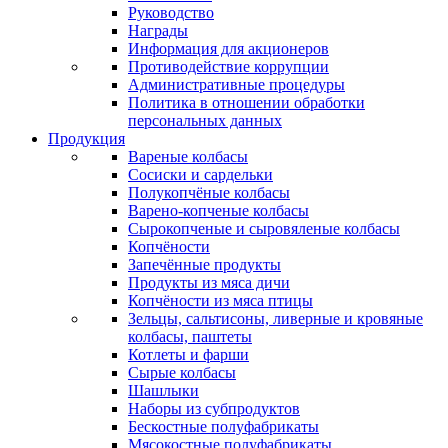
Руководство
Награды
Информация для акционеров
Противодействие коррупции
Административные процедуры
Политика в отношении обработки
персональных данных
Продукция
Вареные колбасы
Сосиски и сардельки
Полукопчёные колбасы
Варено-копченые колбасы
Сырокопченые и сыровяленые колбасы
Копчёности
Запечённые продукты
Продукты из мяса дичи
Копчёности из мяса птицы
Зельцы, сальтисоны, ливерные и кровяные
колбасы, паштеты
Котлеты и фарши
Сырые колбасы
Шашлыки
Наборы из субпродуктов
Бескостные полуфабрикаты
Мясокостные полуфабрикаты